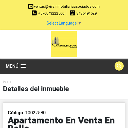
ventas@vivainmobiliariaasociados.com
+576043222566
3135491529
Select Language
▼
MENÚ
Inicio
Detalles del inmueble
Código
. 10022580
Apartamento En Venta En