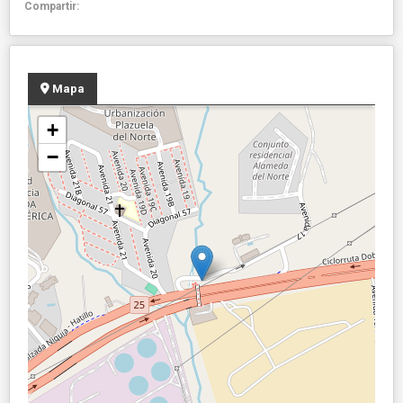
Compartir:
Mapa
+
−