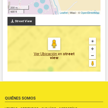
200 m
500 ft
Leaflet
| Wasi - ©
OpenStreetMap
Street View
Ver Ubicación
en
street
view
QUIÉNES SOMOS