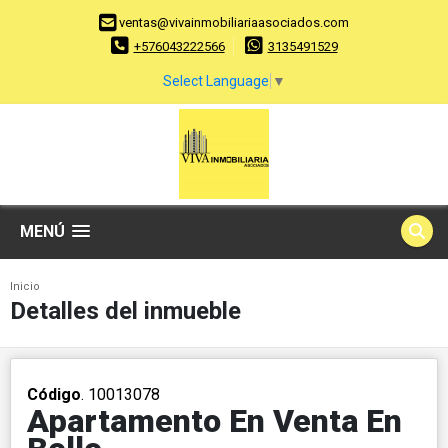
ventas@vivainmobiliariaasociados.com
+576043222566
3135491529
Select Language
▼
MENÚ
Inicio
Detalles del inmueble
Código
. 10013078
Apartamento En Venta En