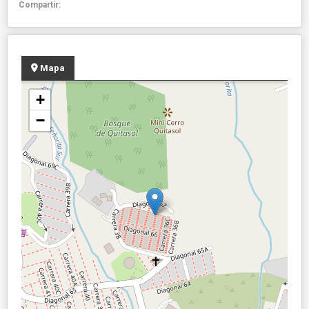
Compartir:
Mapa
+
−