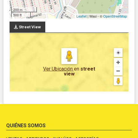
200 m
500 ft
Leaflet
| Wasi - ©
OpenStreetMap
Street View
Ver Ubicación
en
street
view
QUIÉNES SOMOS