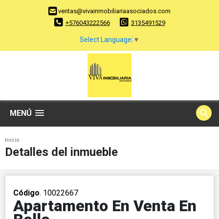
ventas@vivainmobiliariaasociados.com
+576043222566
3135491529
Select Language
▼
MENÚ
Inicio
Detalles del inmueble
Código
. 10022667
Apartamento En Venta En