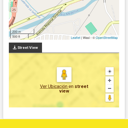
200 m
500 ft
Leaflet
| Wasi - ©
OpenStreetMap
Street View
Ver Ubicación
en
street
view