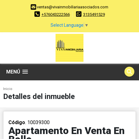
ventas@vivainmobiliariaasociados.com
+576043222566
3135491529
Select Language
▼
MENÚ
Inicio
Detalles del inmueble
Código
. 10039300
Apartamento En Venta En