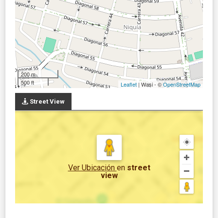
200 m
500 ft
Leaflet
| Wasi - ©
OpenStreetMap
Street View
Ver Ubicación
en
street
view