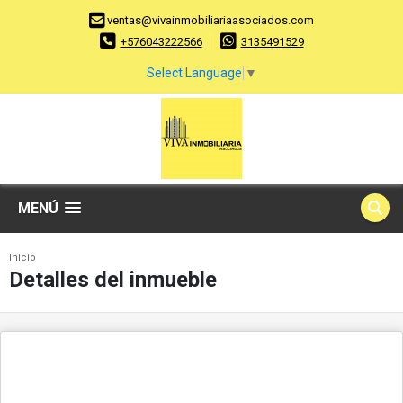
ventas@vivainmobiliariaasociados.com
+576043222566
3135491529
Select Language
▼
MENÚ
Inicio
Detalles del inmueble