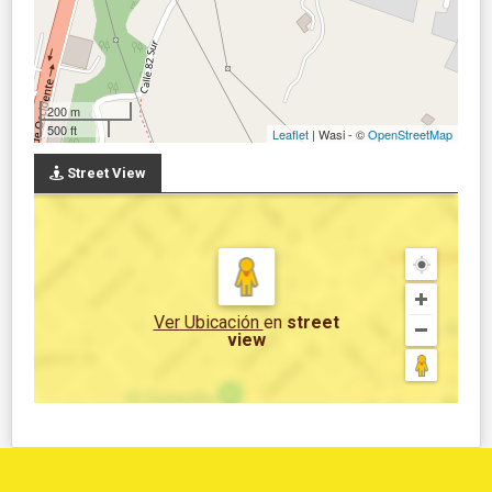
200 m
500 ft
Leaflet
| Wasi - ©
OpenStreetMap
Street View
Ver Ubicación
en
street
view