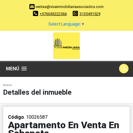
ventas@vivainmobiliariaasociados.com
+576043222566
3135491529
Select Language
▼
MENÚ
Inicio
Detalles del inmueble
Código
. 10026587
Apartamento En Venta En