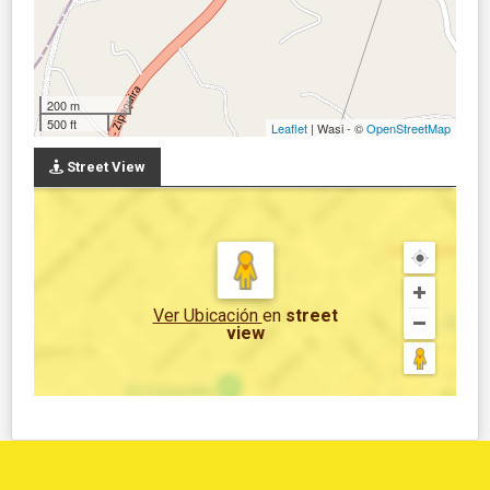
200 m
500 ft
Leaflet
| Wasi - ©
OpenStreetMap
Street View
Ver Ubicación
en
street
view