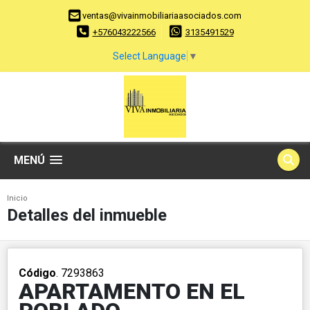
ventas@vivainmobiliariaasociados.com
+576043222566
3135491529
Select Language
▼
MENÚ
Inicio
Detalles del inmueble
Código
. 7293863
APARTAMENTO EN EL