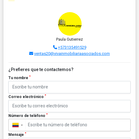
Paula Gutierrez
+573135491529
ventas20@vivainmobiliariaasociados.com
¿Prefieres que te contactemos?
*
Tu nombre
*
Correo electrónico
*
Número de teléfono
▼
*
Mensaje