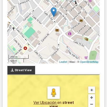
200 m
500 ft
Leaflet
| Wasi - ©
OpenStreetMap
Street View
Ver Ubicación
en
street
view