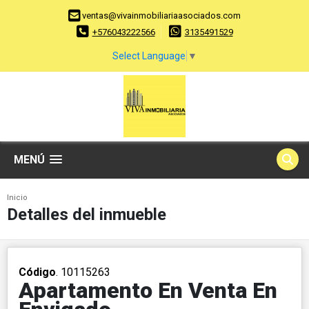
ventas@vivainmobiliariaasociados.com
+576043222566
3135491529
Select Language
▼
MENÚ
Inicio
Detalles del inmueble
Código
. 10115263
Apartamento En Venta En