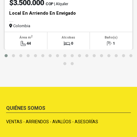
$3.500.000
COP
| Alquiler
Local En Arriendo En Envigado
Colombia
2
Área m
Alcobas
Baño(s)
44
0
1
QUIÉNES SOMOS
VENTAS - ARRIENDOS - AVALÚOS - ASESORÍAS