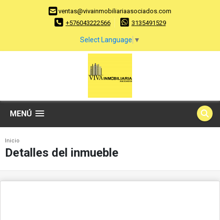
ventas@vivainmobiliariaasociados.com
+576043222566
3135491529
Select Language
▼
MENÚ
Inicio
Detalles del inmueble