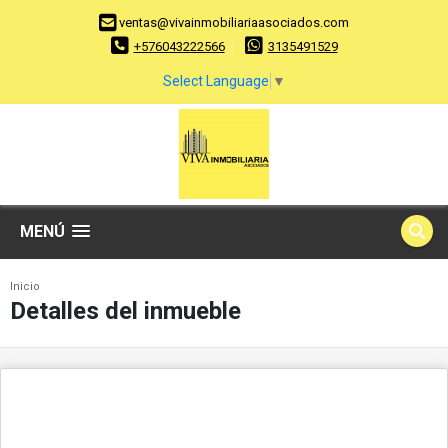
ventas@vivainmobiliariaasociados.com
+576043222566
3135491529
Select Language
▼
MENÚ
Inicio
Detalles del inmueble