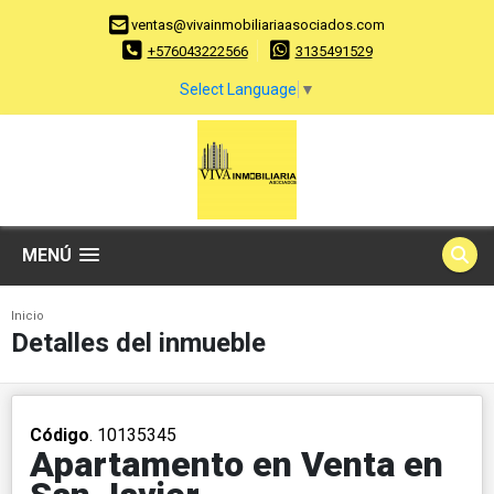
ventas@vivainmobiliariaasociados.com
+576043222566
3135491529
Select Language
▼
MENÚ
Inicio
Detalles del inmueble
Código
. 10135345
Apartamento en Venta en