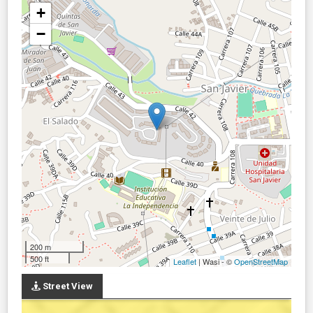
+
−
200 m
500 ft
Leaflet
| Wasi - ©
OpenStreetMap
Street View