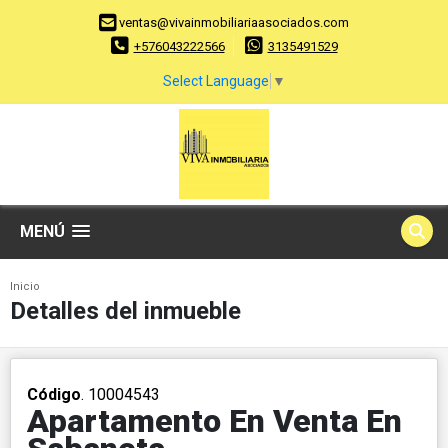
ventas@vivainmobiliariaasociados.com
+576043222566
3135491529
Select Language
▼
MENÚ
Inicio
Detalles del inmueble
Código
. 10004543
Apartamento En Venta En