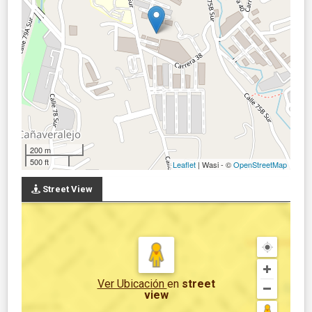
200 m
500 ft
Leaflet
| Wasi - ©
OpenStreetMap
Street View
Ver Ubicación
en
street
view