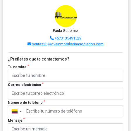
Paula Gutierrez
+573135491529
ventas20@vivainmobiliariaasociados.com
¿Prefieres que te contactemos?
*
Tu nombre
*
Correo electrónico
*
Número de teléfono
▼
*
Mensaje