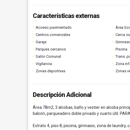
Características externas
Acceso pavimentado
Área Soc
Centros comerciales
Cerca z
Garaje
Gimnasi
Parques cercanos
Piscina
Salón Comunal
Trans. p
Vigilancia
Zona infa
Zonas deportivas
Zonas v
Descripción Adicional
Área 78m2, 3 alcobas, baño y vestier en alcoba princip
balcón, parqueadero doble privado y cuarto útil. P
Estrato 4, piso 8, piscina, gimnasio, zona de laundry,