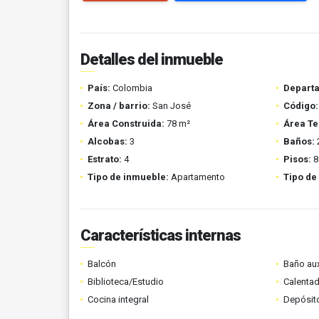
Detalles del inmueble
País:
Colombia
Depart
Zona / barrio:
San José
Código:
Área Construida:
78 m²
Área Te
Alcobas:
3
Baños:
Estrato:
4
Pisos:
8
Tipo de inmueble:
Apartamento
Tipo de
Características internas
Balcón
Baño aux
Biblioteca/Estudio
Calenta
Cocina integral
Depósit