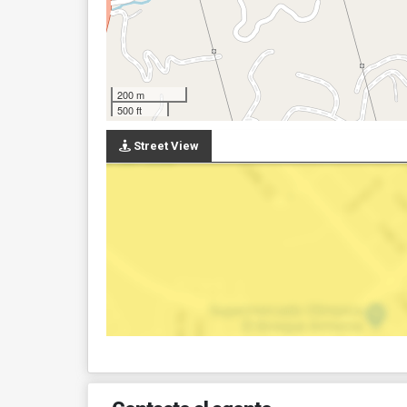
200 m
500 ft
Street View