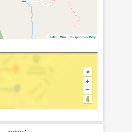
Leaflet
| Wasi - ©
OpenStreetMap
*