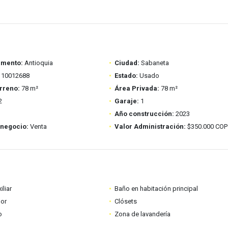
amento:
Antioquia
Ciudad:
Sabaneta
10012688
Estado:
Usado
rreno:
78 m²
Área Privada:
78 m²
2
Garaje:
1
Año construcción:
2023
 negocio:
Venta
Valor Administración:
$350.000 COP
iliar
Baño en habitación principal
dor
Clósets
o
Zona de lavandería