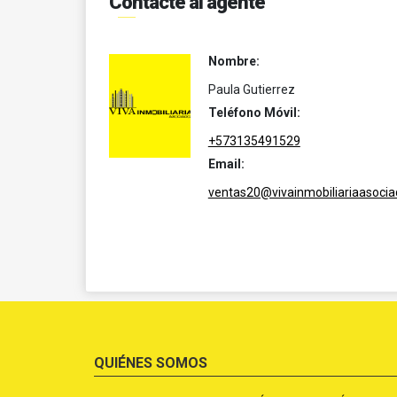
Contacte al agente
Nombre:
Paula Gutierrez
Teléfono Móvil:
+573135491529
Email:
ventas20@vivainmobiliariaasoci
QUIÉNES SOMOS