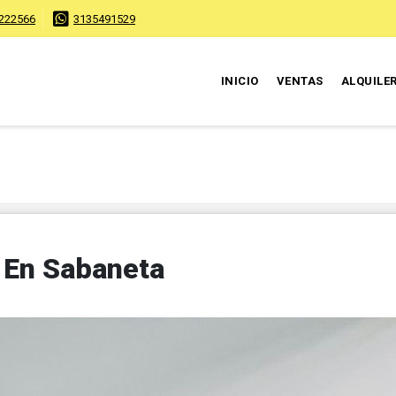
222566
3135491529
INICIO
VENTAS
ALQUILE
 En Sabaneta