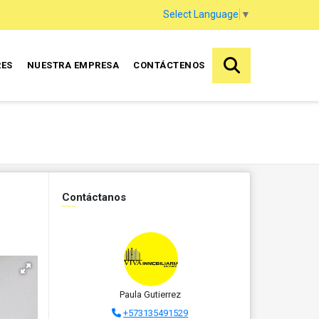
Select Language
▼
RES
NUESTRA EMPRESA
CONTÁCTENOS
Contáctanos
Paula Gutierrez
+573135491529