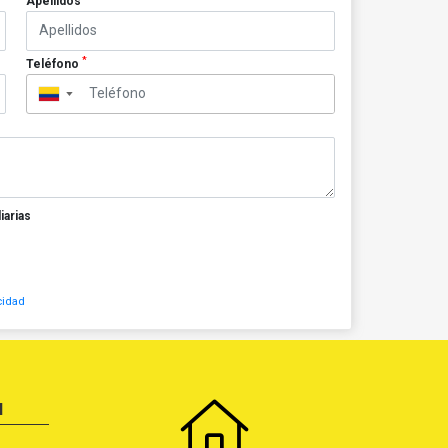
Apellidos
*
Teléfono
▼
iarias
cidad
N