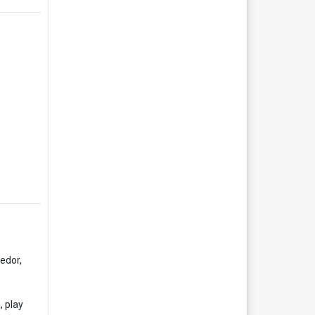
medor,
, play