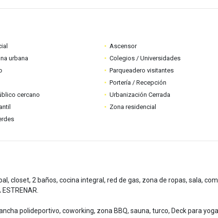
ial
Ascensor
ona urbana
Colegios / Universidades
o
Parqueadero visitantes
Portería / Recepción
úblico cercano
Urbanización Cerrada
ntil
Zona residencial
erdes
al, closet, 2 baños, cocina integral, red de gas, zona de ropas, sala, co
ARA ESTRENAR.
 cancha polideportivo, coworking, zona BBQ, sauna, turco, Deck para yoga