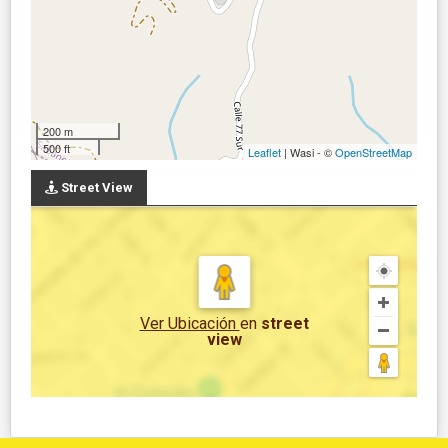
200 m
500 ft
Leaflet
| Wasi - ©
OpenStreetMap
Street View
Ver Ubicación
en
street
view