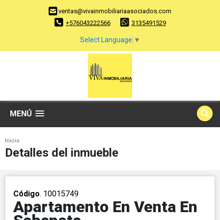
ventas@vivainmobiliariaasociados.com
+576043222566
3135491529
Select Language
▼
MENÚ
Inicio
Detalles del inmueble
Código
. 10015749
Apartamento En Venta En