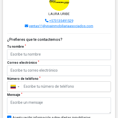
LAURA URIBE
+573135491529
ventas11@vivainmobiliariaasociados.com
¿Prefieres que te contactemos?
*
Tu nombre
*
Correo electrónico
*
Número de teléfono
▼
*
Mensaje
Acepto recibir información sobre ofertas inmobiliarias