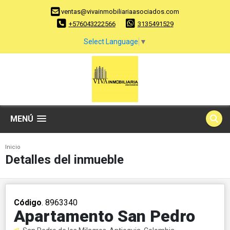
ventas@vivainmobiliariaasociados.com
+576043222566
3135491529
Select Language
▼
MENÚ
Inicio
Detalles del inmueble
Código
. 8963340
Apartamento San Pedro