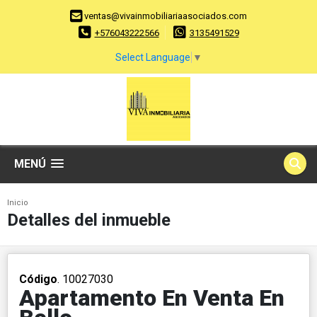
ventas@vivainmobiliariaasociados.com
+576043222566
3135491529
Select Language
▼
MENÚ
Inicio
Detalles del inmueble
Código
. 10027030
Apartamento En Venta En