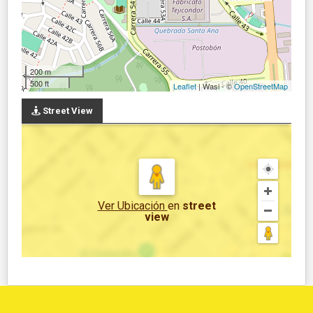
200 m
500 ft
Leaflet
| Wasi - ©
OpenStreetMap
Street View
Ver Ubicación
en
street
view