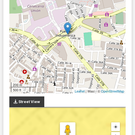
200 m
500 ft
Leaflet
| Wasi - ©
OpenStreetMap
Street View