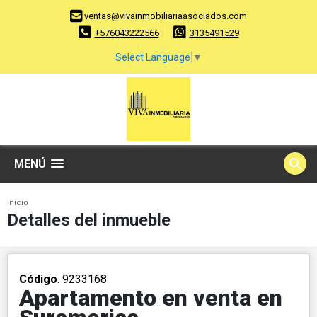
ventas@vivainmobiliariaasociados.com
+576043222566
3135491529
Select Language
▼
MENÚ
Inicio
Detalles del inmueble
Código
. 9233168
Apartamento en venta en