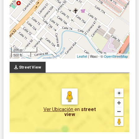
200 m
500 ft
Leaflet
| Wasi - ©
OpenStreetMap
Street View
Ver Ubicación
en
street
view