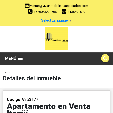
ventas@vivainmobiliariaasociados.com
+576043222566
3135491529
Select Language
▼
MENÚ
Inicio
Detalles del inmueble
Código
. 9353177
Apartamento en Venta