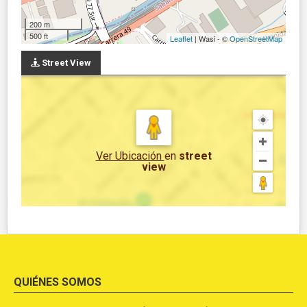
200 m
500 ft
Leaflet
| Wasi - ©
OpenStreetMap
Street View
Ver Ubicación
en
street
view
QUIÉNES SOMOS