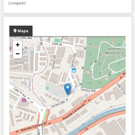
Compartir:
Mapa
+
−