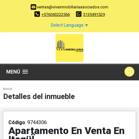
ventas@vivainmobiliariaasociados.com
+576043222566
3135491529
Select Language
▼
MENÚ
Inicio
Detalles del inmueble
Código
. 9744306
Apartamento En Venta En