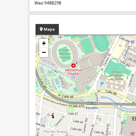
Wasi 9488298
Mapa
+
−