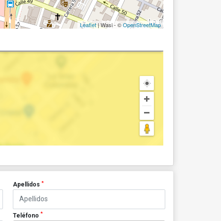
Leaflet
| Wasi - ©
OpenStreetMap
*
Apellidos
*
Teléfono