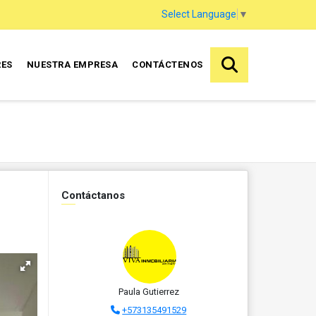
Select Language
▼
RES
NUESTRA EMPRESA
CONTÁCTENOS
Contáctanos
Paula Gutierrez
+573135491529