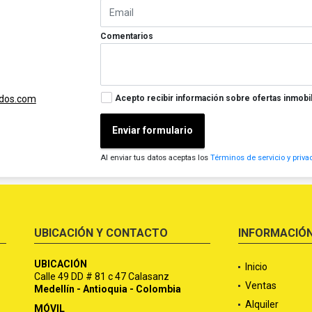
Comentarios
Acepto recibir información sobre ofertas inmobil
ados.com
Enviar formulario
Al enviar tus datos aceptas los
Términos de servicio y priva
UBICACIÓN Y CONTACTO
INFORMACIÓ
UBICACIÓN
Inicio
Calle 49 DD # 81 c 47 Calasanz
Ventas
Medellín - Antioquia - Colombia
Alquiler
MÓVIL