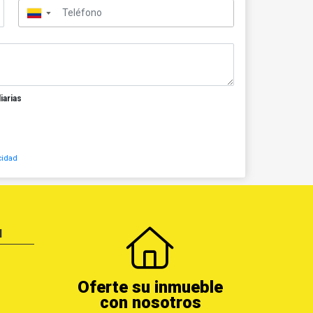
▼
iarias
cidad
N
Oferte su inmueble
con nosotros