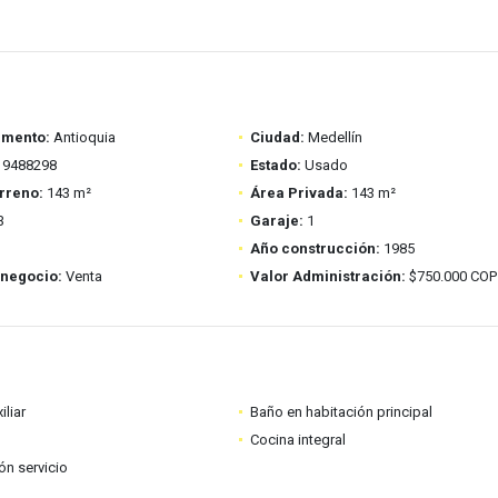
amento:
Antioquia
Ciudad:
Medellín
9488298
Estado:
Usado
rreno:
143 m²
Área Privada:
143 m²
3
Garaje:
1
Año construcción:
1985
 negocio:
Venta
Valor Administración:
$750.000 COP
iliar
Baño en habitación principal
Cocina integral
ón servicio