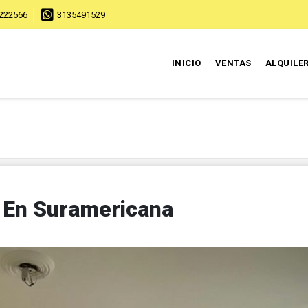
222566
3135491529
INICIO
VENTAS
ALQUILE
 En Suramericana