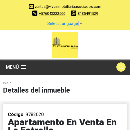
ventas@vivainmobiliariaasociados.com
+576043222566
3135491529
Select Language
▼
MENÚ
Inicio
Detalles del inmueble
Código
. 9782020
Apartamento En Venta En