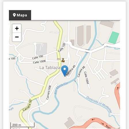
Mapa
+
−
200 m