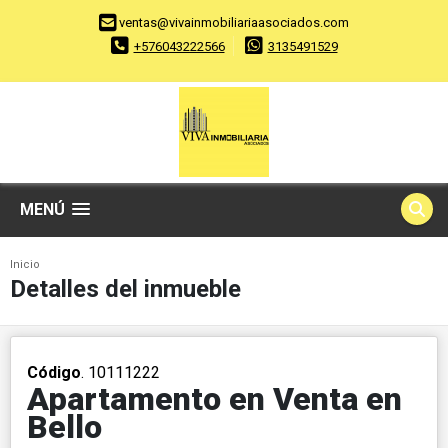
ventas@vivainmobiliariaasociados.com
+576043222566
3135491529
MENÚ
Inicio
Detalles del inmueble
Código
. 10111222
Apartamento en Venta en
Bello