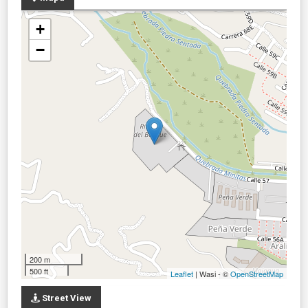
+
−
200 m
500 ft
Leaflet
| Wasi - ©
OpenStreetMap
Street View