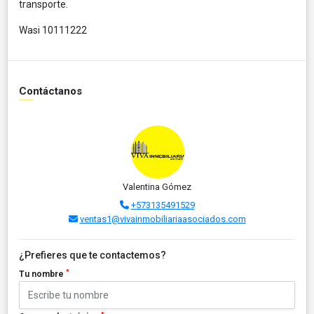
transporte.
Wasi 10111222
Contáctanos
Valentina Gómez
+573135491529
ventas1@vivainmobiliariaasociados.com
¿Prefieres que te contactemos?
*
Tu nombre