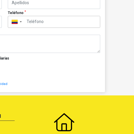
*
Teléfono
▼
iarias
cidad
N