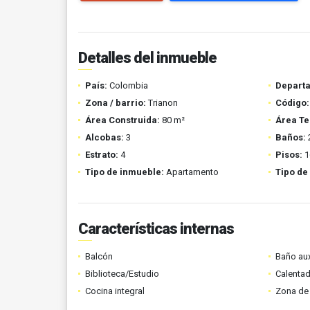
Detalles del inmueble
País:
Colombia
Depart
Zona / barrio:
Trianon
Código:
Área Construida:
80 m²
Área Te
Alcobas:
3
Baños:
Estrato:
4
Pisos:
1
Tipo de inmueble:
Apartamento
Tipo de
Características internas
Balcón
Baño aux
Biblioteca/Estudio
Calenta
Cocina integral
Zona de 