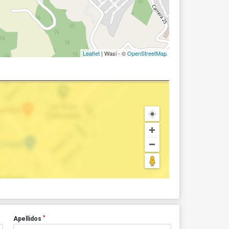
Leaflet
| Wasi - ©
OpenStreetMap
*
Apellidos