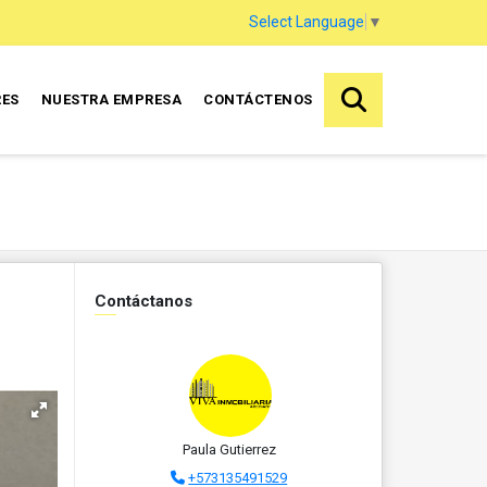
Select Language
▼
RES
NUESTRA EMPRESA
CONTÁCTENOS
Contáctanos
Paula Gutierrez
+573135491529