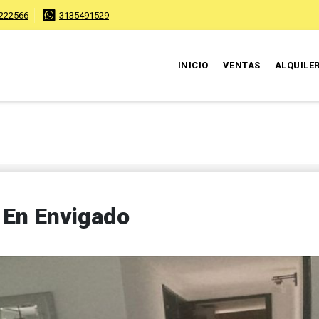
222566
3135491529
INICIO
VENTAS
ALQUILE
 En Envigado