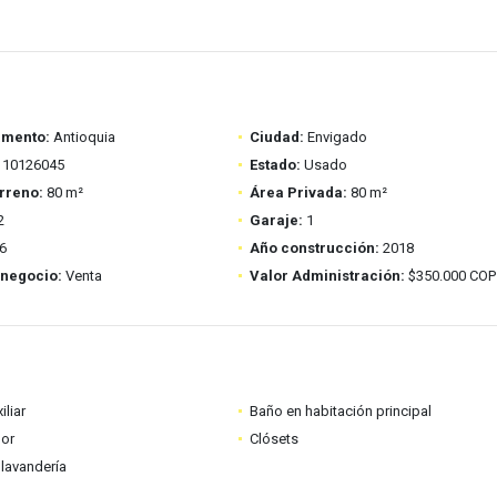
amento:
Antioquia
Ciudad:
Envigado
10126045
Estado:
Usado
rreno:
80 m²
Área Privada:
80 m²
2
Garaje:
1
6
Año construcción:
2018
 negocio:
Venta
Valor Administración:
$350.000 COP
iliar
Baño en habitación principal
dor
Clósets
lavandería