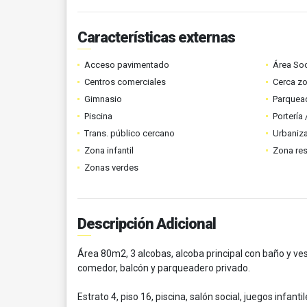
Características externas
Acceso pavimentado
Área Soc
Centros comerciales
Cerca z
Gimnasio
Parquead
Piscina
Portería
Trans. público cercano
Urbaniza
Zona infantil
Zona res
Zonas verdes
Descripción Adicional
Área 80m2, 3 alcobas, alcoba principal con baño y vesti
comedor, balcón y parqueadero privado.
Estrato 4, piso 16, piscina, salón social, juegos infant