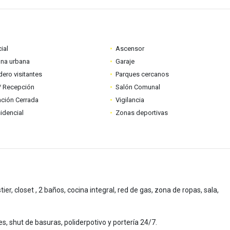
ial
Ascensor
ona urbana
Garaje
ero visitantes
Parques cercanos
 / Recepción
Salón Comunal
ción Cerrada
Vigilancia
idencial
Zonas deportivas
er, closet , 2 baños, cocina integral, red de gas, zona de ropas, sala,
iles, shut de basuras, poliderpotivo y portería 24/7.