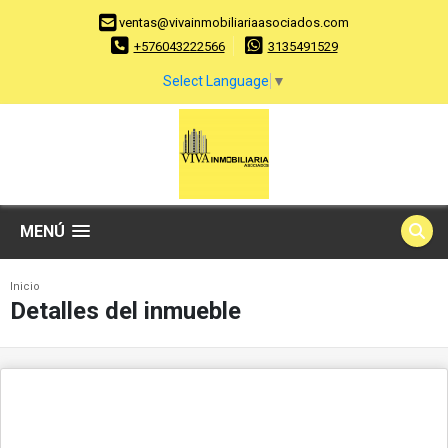
ventas@vivainmobiliariaasociados.com
+576043222566
3135491529
Select Language
▼
MENÚ
Inicio
Detalles del inmueble