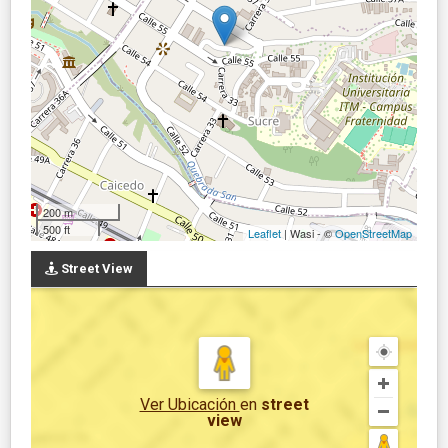
200 m
500 ft
Leaflet
| Wasi - ©
OpenStreetMap
Street View
Ver Ubicación
en
street
view