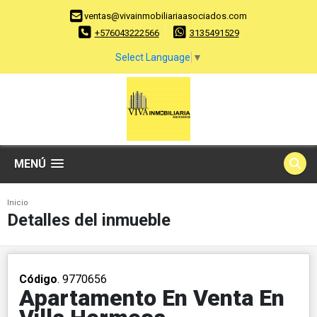
ventas@vivainmobiliariaasociados.com
+576043222566
3135491529
Select Language
▼
MENÚ
Inicio
Detalles del inmueble
Código
. 9770656
Apartamento En Venta En