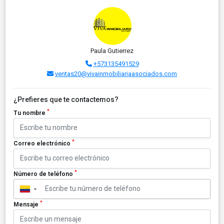
Paula Gutierrez
+573135491529
ventas20@vivainmobiliariaasociados.com
¿Prefieres que te contactemos?
*
Tu nombre
*
Correo electrónico
*
Número de teléfono
▼
*
Mensaje