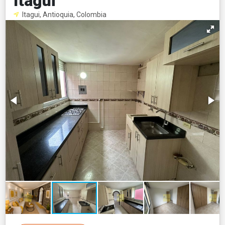
ItagüÏ
Itagui, Antioquia, Colombia