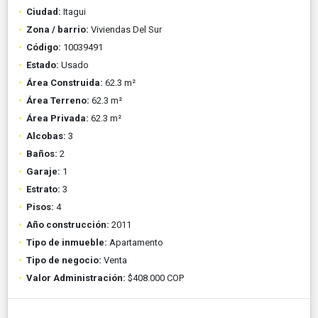
Ciudad:
Itagui
Zona / barrio:
Viviendas Del Sur
Código:
10039491
Estado:
Usado
Área Construida:
62.3 m²
Área Terreno:
62.3 m²
Área Privada:
62.3 m²
Alcobas:
3
Baños:
2
Garaje:
1
Estrato:
3
Pisos:
4
Año construcción:
2011
Tipo de inmueble:
Apartamento
Tipo de negocio:
Venta
Valor Administración:
$408.000 COP