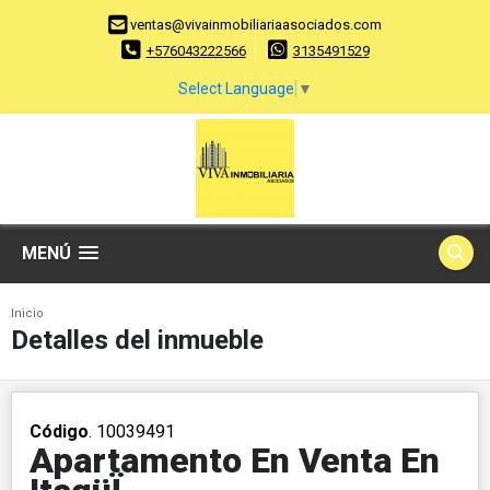
ventas@vivainmobiliariaasociados.com
+576043222566
3135491529
Select Language
▼
MENÚ
Inicio
Detalles del inmueble
Código
. 10039491
Apartamento En Venta En