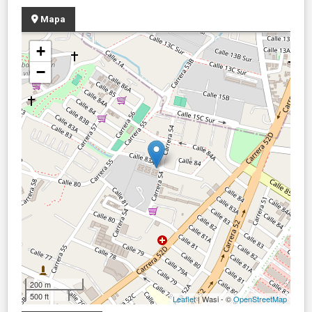
Mapa
+
−
200 m
500 ft
Leaflet
| Wasi - ©
OpenStreetMap