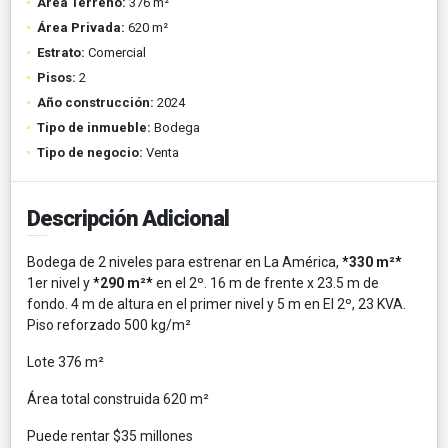
Área Terreno:
376 m²
Área Privada:
620 m²
Estrato:
Comercial
Pisos:
2
Año construcción:
2024
Tipo de inmueble:
Bodega
Tipo de negocio:
Venta
Descripción Adicional
Bodega de 2 niveles para estrenar en La América,
*
330 m²
*
1er nivel y
*
290 m²
*
en el 2º. 16 m de frente x 23.5 m de
fondo. 4 m de altura en el primer nivel y 5 m en El 2º, 23 KVA.
Piso reforzado 500 kg/m²
Lote 376 m²
Área total construida 620 m²
Puede rentar $35 millones