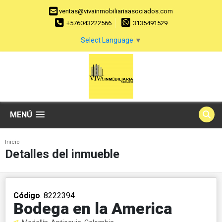
ventas@vivainmobiliariaasociados.com
+576043222566
3135491529
Select Language
▼
MENÚ
Inicio
Detalles del inmueble
Código
. 8222394
Bodega en la America