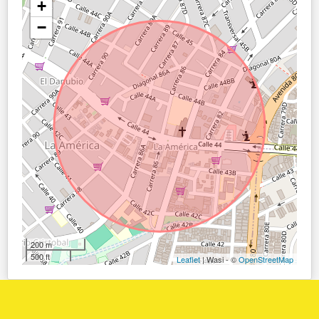
+
−
200 m
500 ft
Leaflet
| Wasi - ©
OpenStreetMap