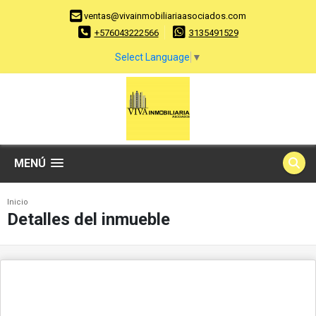
ventas@vivainmobiliariaasociados.com
+576043222566
3135491529
Select Language
▼
MENÚ
Inicio
Detalles del inmueble