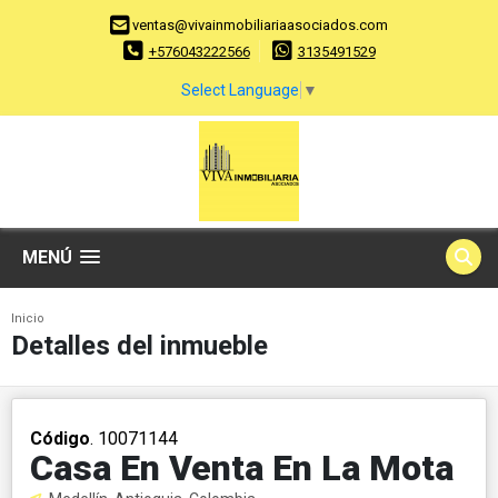
ventas@vivainmobiliariaasociados.com
+576043222566
3135491529
Select Language
▼
MENÚ
Inicio
Detalles del inmueble
Código
. 10071144
Casa En Venta En La Mota