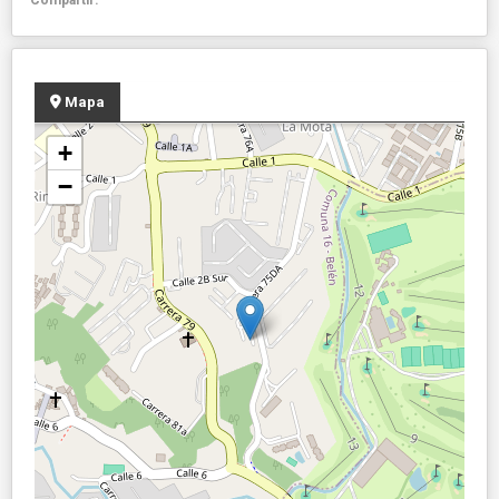
Mapa
+
−