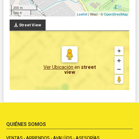
200 m
500 ft
Leaflet
| Wasi - ©
OpenStreetMap
Street View
Ver Ubicación
en
street
view
QUIÉNES SOMOS
VENTAS - ARRIENDOS - AVALÚOS - ASESORÍAS