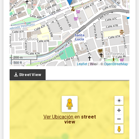
200 m
500 ft
Leaflet
| Wasi - ©
OpenStreetMap
Street View
Ver Ubicación
en
street
view