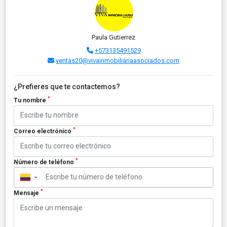
Paula Gutierrez
+573135491529
ventas20@vivainmobiliariaasociados.com
¿Prefieres que te contactemos?
*
Tu nombre
*
Correo electrónico
*
Número de teléfono
▼
*
Mensaje