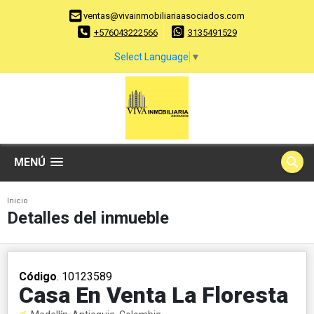
ventas@vivainmobiliariaasociados.com
+576043222566
3135491529
Select Language
▼
MENÚ
Inicio
Detalles del inmueble
Código
. 10123589
Casa En Venta La Floresta