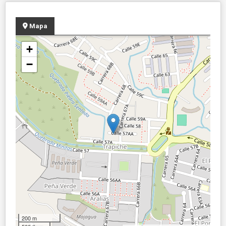
Mapa
+
−
200 m