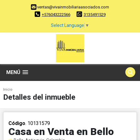
ventas@vivainmobiliariaasociados.com
+576043222566
3135491529
Select Language
▼
MENÚ
Inicio
Detalles del inmueble
Código
. 10131579
Casa en Venta en Bello