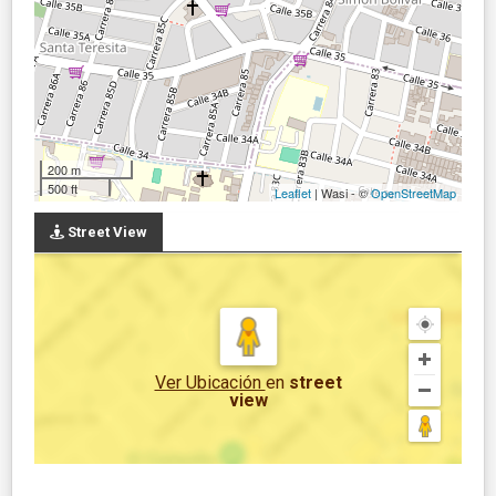
200 m
500 ft
Leaflet
| Wasi - ©
OpenStreetMap
Street View
Ver Ubicación
en
street
view