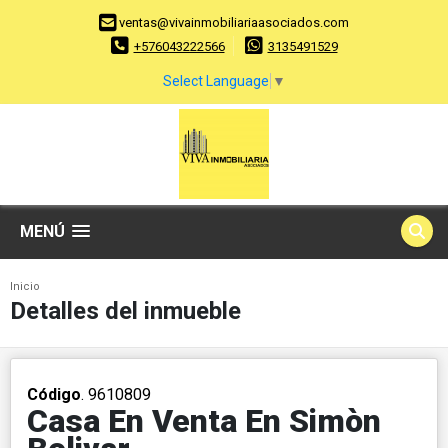
ventas@vivainmobiliariaasociados.com
+576043222566
3135491529
Select Language
▼
MENÚ
Inicio
Detalles del inmueble
Código
. 9610809
Casa En Venta En Simòn