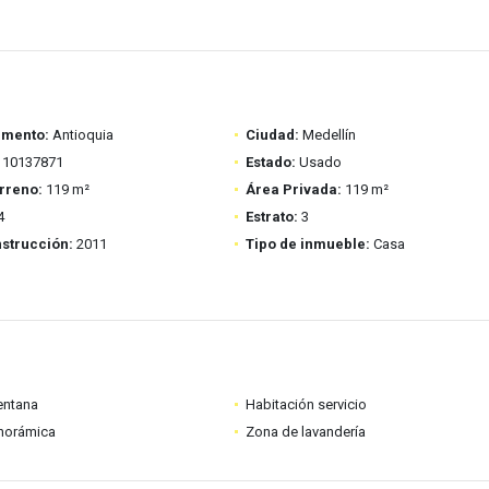
amento:
Antioquia
Ciudad:
Medellín
10137871
Estado:
Usado
rreno:
119 m²
Área Privada:
119 m²
4
Estrato:
3
strucción:
2011
Tipo de inmueble:
Casa
entana
Habitación servicio
anorámica
Zona de lavandería