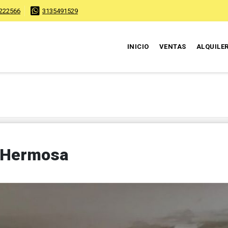
222566
3135491529
INICIO
VENTAS
ALQUILE
a Hermosa