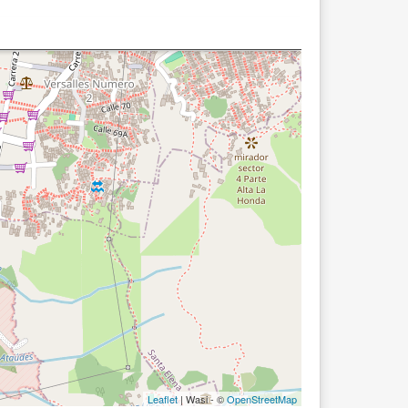
Leaflet
| Wasi - ©
OpenStreetMap