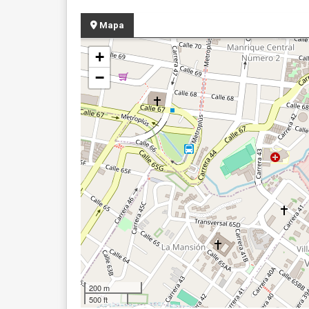
Mapa
+
−
200 m
500 ft