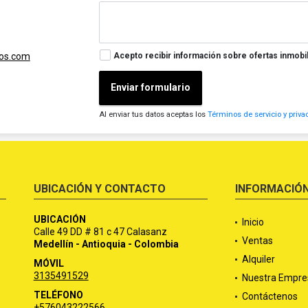
Acepto recibir información sobre ofertas inmobil
dos.com
Enviar formulario
Al enviar tus datos aceptas los
Términos de servicio y priva
UBICACIÓN Y CONTACTO
INFORMACIÓ
UBICACIÓN
Inicio
Calle 49 DD # 81 c 47 Calasanz
Ventas
Medellín - Antioquia - Colombia
Alquiler
MÓVIL
3135491529
Nuestra Empre
TELÉFONO
Contáctenos
+576043222566