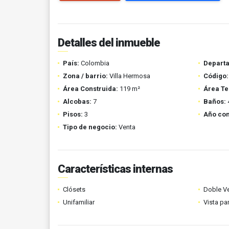
Detalles del inmueble
País:
Colombia
Depart
Zona / barrio:
Villa Hermosa
Código:
Área Construida:
119 m²
Área Te
Alcobas:
7
Baños:
Pisos:
3
Año con
Tipo de negocio:
Venta
Características internas
Clósets
Doble V
Unifamiliar
Vista p