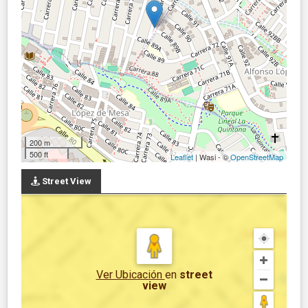
200 m
500 ft
Leaflet
| Wasi - ©
OpenStreetMap
Street View
Ver Ubicación
en
street
view