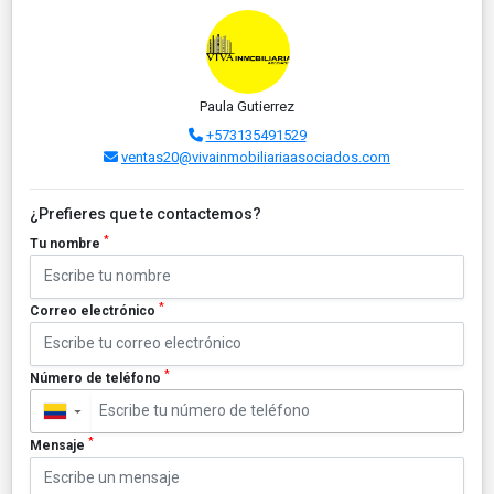
Paula Gutierrez
+573135491529
ventas20@vivainmobiliariaasociados.com
¿Prefieres que te contactemos?
*
Tu nombre
*
Correo electrónico
*
Número de teléfono
▼
*
Mensaje