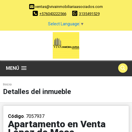
ventas@vivainmobiliariaasociados.com
+576043222566
3135491529
Select Language
▼
MENÚ
Inicio
Detalles del inmueble
Código
. 7057937
Apartamento en Venta