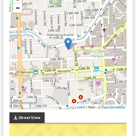
−
200 m
500 ft
Leaflet
| Wasi - ©
OpenStreetMap
Street View