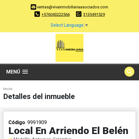
ventas@vivainmobiliariaasociados.com
+576043222566
3135491529
Select Language
▼
MENÚ
Inicio
Detalles del inmueble
Código
. 9991909
Local En Arriendo El Belén