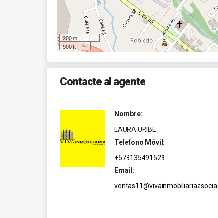
200 m
500 ft
Contacte al agente
Nombre:
LAURA URIBE
Teléfono Móvil:
+573135491529
Email:
ventas11@vivainmobiliariaasoci