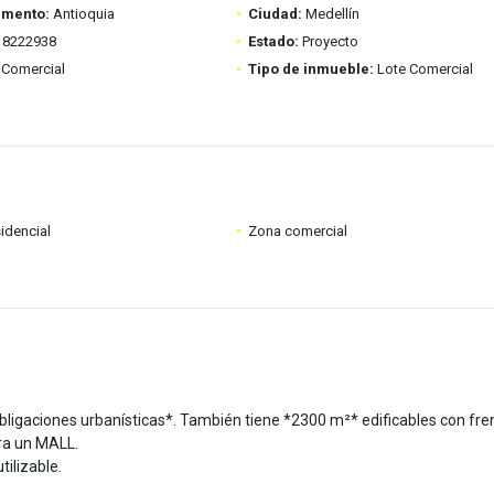
amento:
Antioquia
Ciudad:
Medellín
8222938
Estado:
Proyecto
Comercial
Tipo de inmueble:
Lote Comercial
idencial
Zona comercial
bligaciones urbanísticas*. También tiene *2300 m²* edificables con fre
ara un MALL.
tilizable.