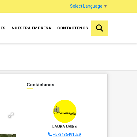
Select Language
▼
RES
NUESTRA EMPRESA
CONTÁCTENOS
Contáctanos
LAURA URIBE
+573135491529