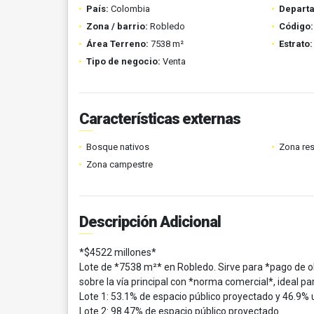
País:
Colombia
Depart
Zona / barrio:
Robledo
Código:
Área Terreno:
7538 m²
Estrato:
Tipo de negocio:
Venta
Características externas
Bosque nativos
Zona res
Zona campestre
Descripción Adicional
*$4522 millones*
Lote de *7538 m²* en Robledo. Sirve para *pago de o
sobre la vía principal con *norma comercial*, ideal p
Lote 1: 53.1% de espacio público proyectado y 46.9% u
Lote 2: 98.47% de espacio público proyectado.