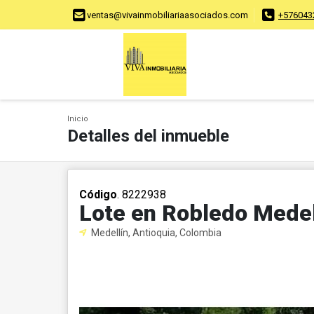
ventas@vivainmobiliariaasociados.com
+576043
Inicio
Detalles del inmueble
Código
. 8222938
Lote en Robledo Medel
Medellín, Antioquia, Colombia