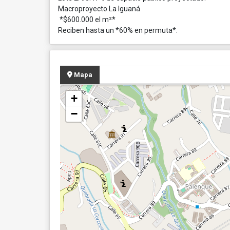
Macroproyecto La Iguaná
*$600.000 el m²*
Reciben hasta un *60% en permuta*.
Mapa
+
−