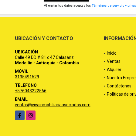
Al enviar tus datos aceptas los
Términos de servicio y priva
UBICACIÓN Y CONTACTO
INFORMACIÓ
UBICACIÓN
Inicio
Calle 49 DD # 81 c 47 Calasanz
Ventas
Medellín - Antioquia - Colombia
Alquiler
MÓVIL
3135491529
Nuestra Empre
TELÉFONO
Contáctenos
+576043222566
Políticas de pr
EMAIL
ventas@vivainmobiliariaasociados.com
Facebook
Instagram