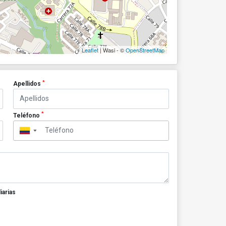
Leaflet
| Wasi - ©
OpenStreetMap
*
Apellidos
*
Teléfono
▼
iarias