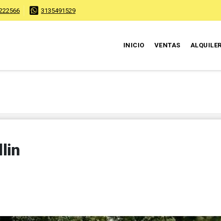
222566
3135491529
INICIO
VENTAS
ALQUILE
lin