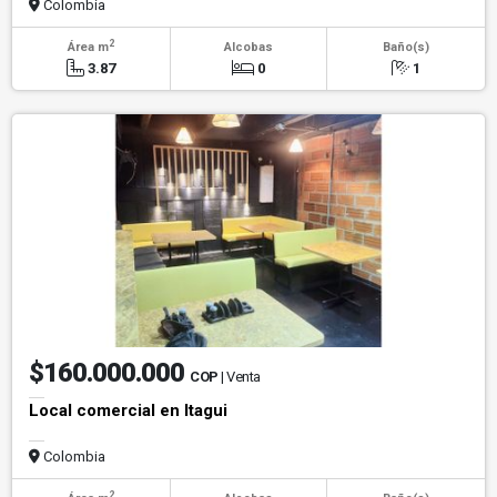
Colombia
2
Área m
Alcobas
Baño(s)
3.87
0
1
$160.000.000
COP
| Venta
Local comercial en Itagui
Colombia
2