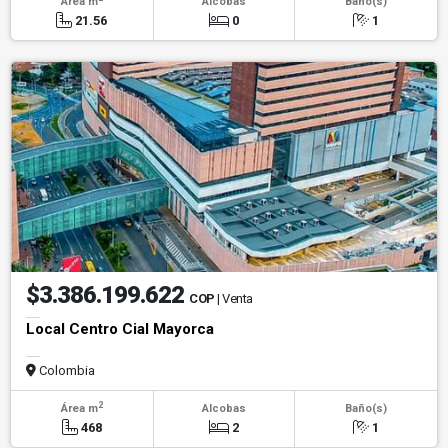
Área m
Alcobas
Baño(s)
21.56
0
1
$3.386.199.622
COP
| Venta
Local Centro Cial Mayorca
Colombia
2
Área m
Alcobas
Baño(s)
468
2
1