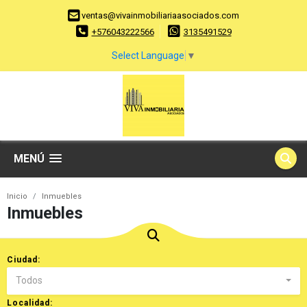
ventas@vivainmobiliariaasociados.com
+576043222566
3135491529
Select Language
▼
MENÚ
Inicio
Inmuebles
Inmuebles
Ciudad:
Todos
Localidad: