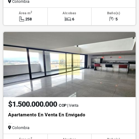
Colombia
2
Área m
Alcobas
Baño(s)
258
6
5
$1.500.000.000
COP
| Venta
Apartamento En Venta En Envigado
Colombia
2