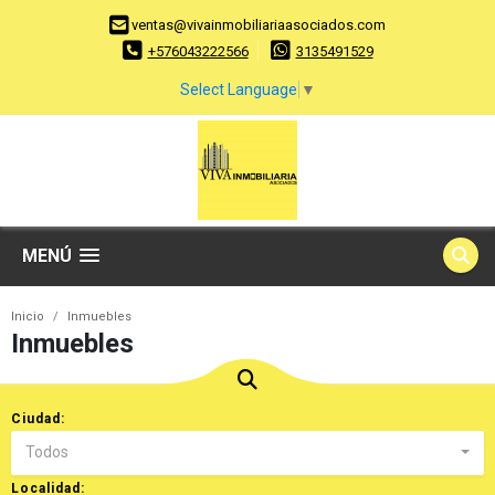
ventas@vivainmobiliariaasociados.com
+576043222566
3135491529
Select Language
▼
MENÚ
Inicio
Inmuebles
Inmuebles
Ciudad:
Todos
Localidad: