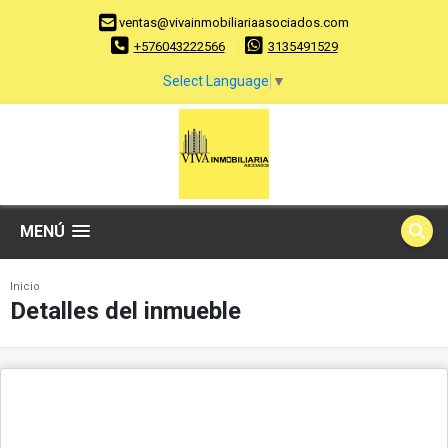
ventas@vivainmobiliariaasociados.com
+576043222566
3135491529
Select Language
▼
MENÚ
Inicio
Detalles del inmueble