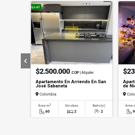
$2.500.000
$23
COP
| Alquiler
Apartamento En Arriendo En San
Apart
José Sabaneta
de Ni
Colombia
Colo
2
Área m
Alcobas
Baño(s)
Área 
60
2
2
9