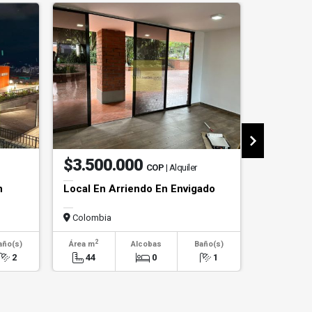
$3.500.000
$1.20
COP
| Alquiler
n
Local En Arriendo En Envigado
Apartame
Poblado
Colombia
Colombi
2
2
año(s)
Área m
Alcobas
Baño(s)
Área m
2
44
0
1
110