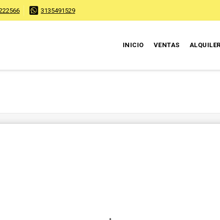
222566
3135491529
INICIO
VENTAS
ALQUILE