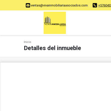
ventas@vivainmobiliariaasociados.com
+576043
Inicio
Detalles del inmueble