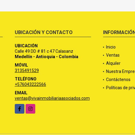
UBICACIÓN Y CONTACTO
INFORMACIÓ
UBICACIÓN
Inicio
Calle 49 DD # 81 c 47 Calasanz
Ventas
Medellín - Antioquia - Colombia
Alquiler
MÓVIL
3135491529
Nuestra Empre
TELÉFONO
Contáctenos
+576043222566
Políticas de pr
EMAIL
ventas@vivainmobiliariaasociados.com
Facebook
Instagram