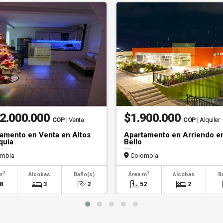
2.000.000
$1.900.000
COP
| Venta
COP
| Alquiler
amento en Venta en Altos
Apartamento en Arriendo e
quia
Bello
mbia
Colombia
2
2
m
Alcobas
Baño(s)
Área m
Alcobas
B
8
3
2
52
2