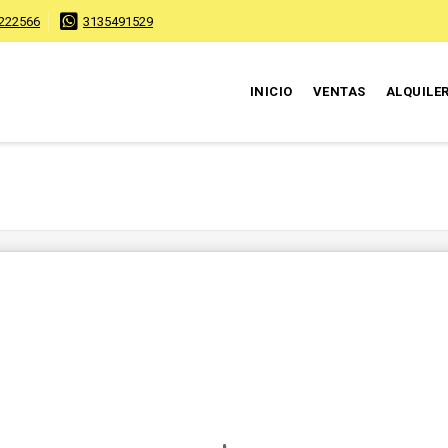
222566
3135491529
INICIO
VENTAS
ALQUILE