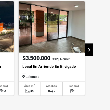
$3.500.000
$1.20
COP
| Alquiler
n
Local En Arriendo En Envigado
Apartame
Poblado
Colombia
Colombi
2
2
año(s)
Área m
Alcobas
Baño(s)
Área m
2
44
0
1
110