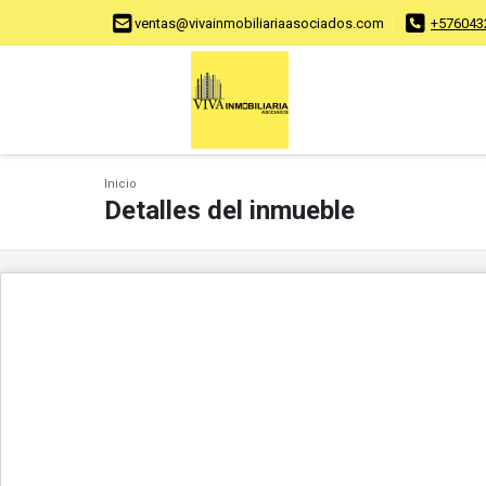
ventas@vivainmobiliariaasociados.com
+576043
Inicio
Detalles del inmueble