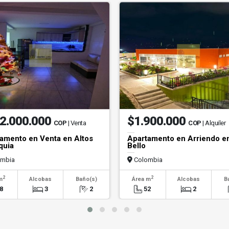
2.000.000
$1.900.000
COP
| Venta
COP
| Alquiler
amento en Venta en Altos
Apartamento en Arriendo e
quia
Bello
mbia
Colombia
2
2
m
Alcobas
Baño(s)
Área m
Alcobas
B
8
3
2
52
2