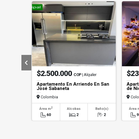
$2.500.000
$23
COP
| Alquiler
Apartamento En Arriendo En San
Apart
José Sabaneta
de Ni
Colombia
Colo
2
Área m
Alcobas
Baño(s)
Área 
60
2
2
9