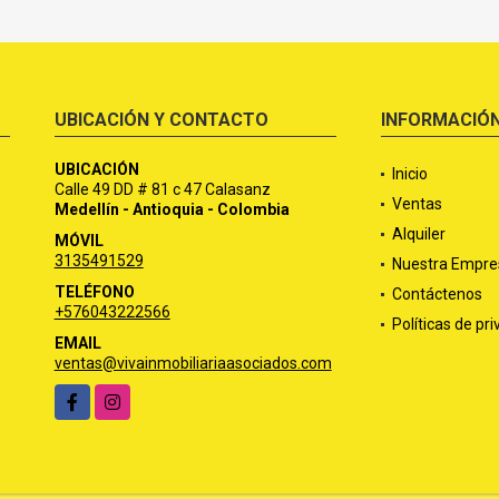
UBICACIÓN Y CONTACTO
INFORMACIÓ
UBICACIÓN
Inicio
Calle 49 DD # 81 c 47 Calasanz
Ventas
Medellín - Antioquia - Colombia
Alquiler
MÓVIL
3135491529
Nuestra Empre
TELÉFONO
Contáctenos
+576043222566
Políticas de pr
EMAIL
ventas@vivainmobiliariaasociados.com
Facebook
Instagram