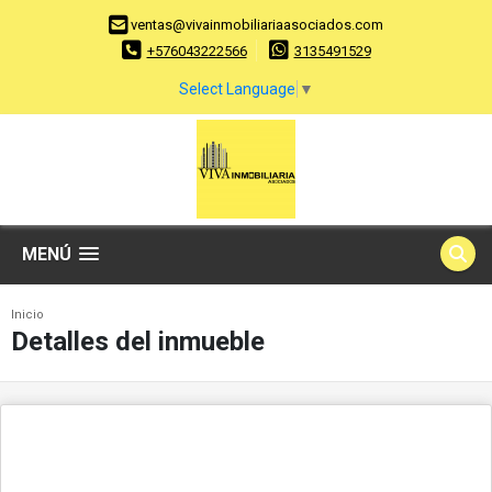
ventas@vivainmobiliariaasociados.com
+576043222566
3135491529
Select Language
▼
MENÚ
Inicio
Detalles del inmueble