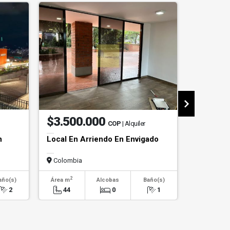
$3.500.000
$1.20
COP
| Alquiler
n
Local En Arriendo En Envigado
Apartame
Poblado
Colombia
Colombi
2
2
año(s)
Área m
Alcobas
Baño(s)
Área m
2
44
0
1
110