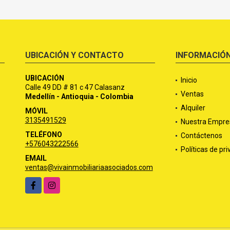
UBICACIÓN Y CONTACTO
INFORMACIÓ
UBICACIÓN
Inicio
Calle 49 DD # 81 c 47 Calasanz
Ventas
Medellín - Antioquia - Colombia
Alquiler
MÓVIL
3135491529
Nuestra Empre
TELÉFONO
Contáctenos
+576043222566
Políticas de pr
EMAIL
ventas@vivainmobiliariaasociados.com
Facebook
Instagram