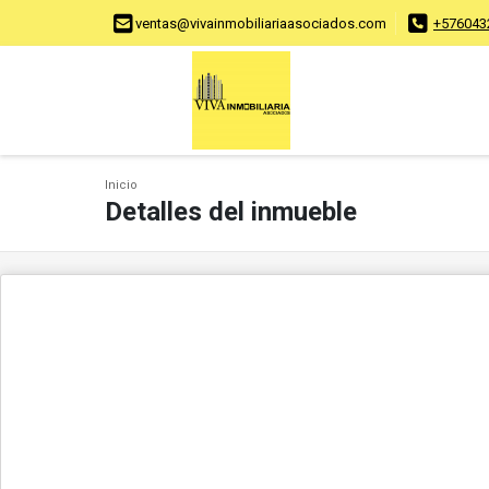
ventas@vivainmobiliariaasociados.com
+576043
Inicio
Detalles del inmueble