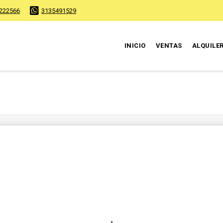
222566
3135491529
INICIO
VENTAS
ALQUILE