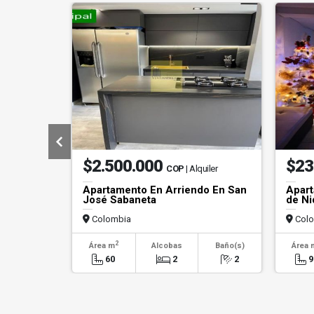
$2.500.000
$23
COP
| Alquiler
Apartamento En Arriendo En San
Apart
José Sabaneta
de Ni
Colombia
Colo
2
Área m
Alcobas
Baño(s)
Área 
60
2
2
9