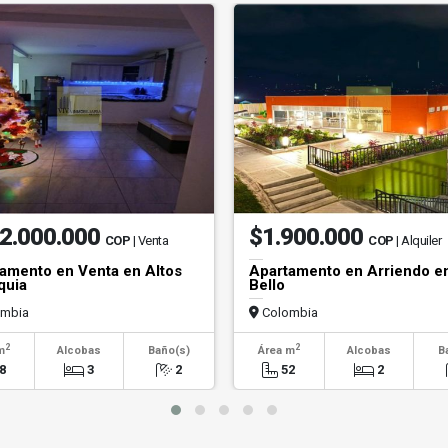
2.000.000
$1.900.000
COP
| Venta
COP
| Alquiler
amento en Venta en Altos
Apartamento en Arriendo e
quia
Bello
mbia
Colombia
2
2
m
Alcobas
Baño(s)
Área m
Alcobas
B
8
3
2
52
2