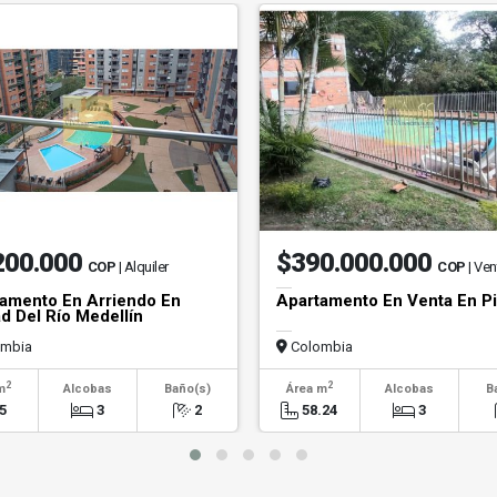
200.000
$390.000.000
COP
| Alquiler
COP
| Ven
amento En Arriendo En
Apartamento En Venta En Pi
d Del Río Medellín
mbia
Colombia
2
2
m
Alcobas
Baño(s)
Área m
Alcobas
B
5
3
2
58.24
3