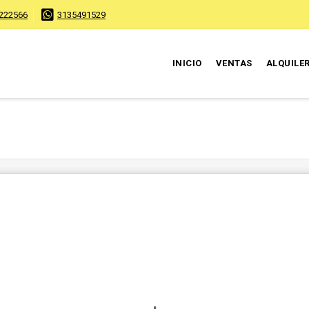
222566
3135491529
INICIO
VENTAS
ALQUILE