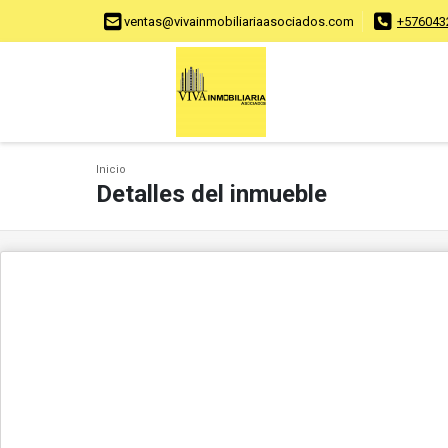
ventas@vivainmobiliariaasociados.com
+576043
Inicio
Detalles del inmueble