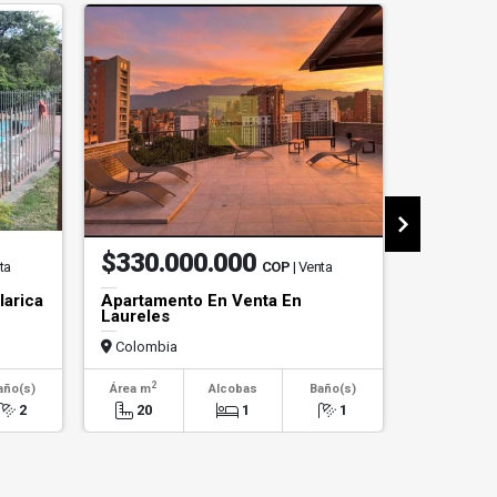
$330.000.000
$4.50
ta
COP
| Venta
larica
Apartamento En Venta En
Local En 
Laureles
Colombia
Colombi
2
2
año(s)
Área m
Alcobas
Baño(s)
Área m
2
20
1
1
45