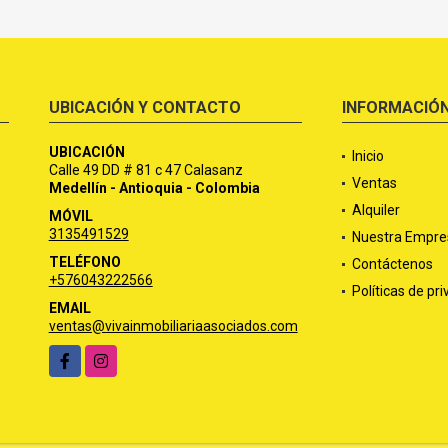
UBICACIÓN Y CONTACTO
INFORMACIÓ
UBICACIÓN
Inicio
Calle 49 DD # 81 c 47 Calasanz
Ventas
Medellín - Antioquia - Colombia
Alquiler
MÓVIL
3135491529
Nuestra Empre
TELÉFONO
Contáctenos
+576043222566
Políticas de pr
EMAIL
ventas@vivainmobiliariaasociados.com
Facebook
Instagram