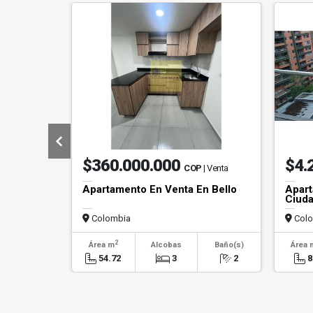
$360.000.000
$4.
COP
| Venta
Apartamento En Venta En Bello
Apart
Ciuda
Colombia
Colo
2
Área m
Alcobas
Baño(s)
Área 
54.72
3
2
8