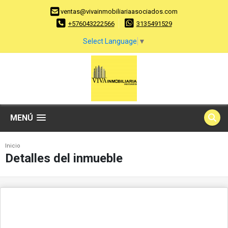
ventas@vivainmobiliariaasociados.com
+576043222566
3135491529
Select Language
▼
MENÚ
Inicio
Detalles del inmueble