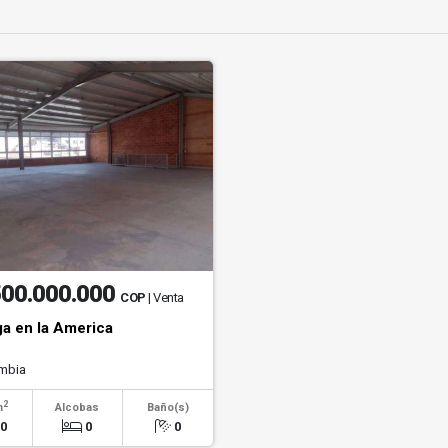
500.000.000
COP
| Venta
a en la America
mbia
2
m
Alcobas
Baño(s)
20
0
0