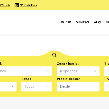
222566
3135491529
INICIO
VENTAS
ALQUILE
d:
Zona / barrio:
Ti
ones
0 Opciones
Baños:
Precio desde:
Pr
Todos