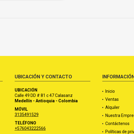
UBICACIÓN Y CONTACTO
INFORMACIÓ
UBICACIÓN
Inicio
Calle 49 DD # 81 c 47 Calasanz
Ventas
Medellín - Antioquia - Colombia
Alquiler
MÓVIL
3135491529
Nuestra Empre
TELÉFONO
Contáctenos
+576043222566
Políticas de pr