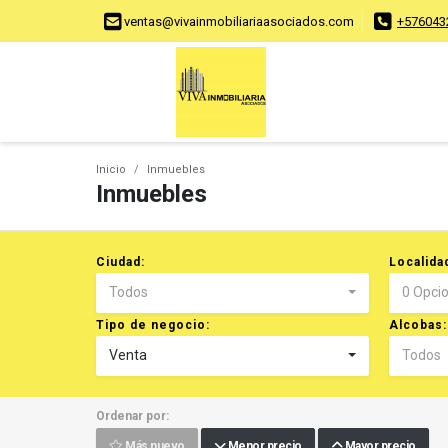
ventas@vivainmobiliariaasociados.com
+576043
Inicio
Inmuebles
Inmuebles
Ciudad:
Localida
Todos
0 Opci
Tipo de negocio:
Alcobas:
Venta
Todos
Ordenar por:
Más nuevo
Menor precio
Mayor precio