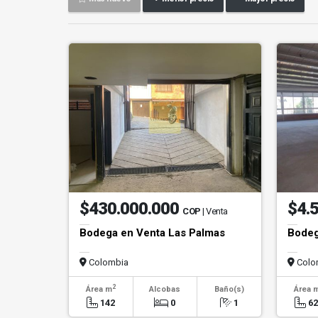
$430.000.000
$4.
COP
| Venta
Bodega en Venta Las Palmas
Bodeg
Colombia
Colo
2
Área m
Alcobas
Baño(s)
Área 
142
0
1
6