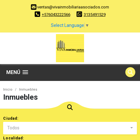
ventas@vivainmobiliariaasociados.com
+576043222566
3135491529
Select Language
▼
MENÚ
Inicio
Inmuebles
Inmuebles
Ciudad:
Todos
Localidad: