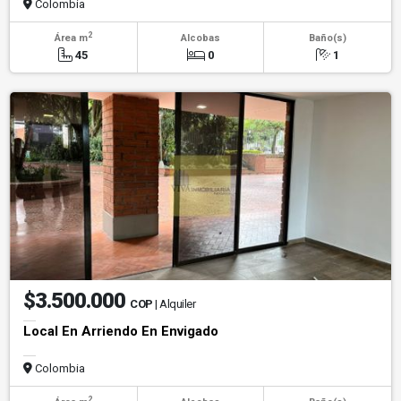
Colombia
2
Área m
Alcobas
Baño(s)
45
0
1
$3.500.000
COP
| Alquiler
Local En Arriendo En Envigado
Colombia
2