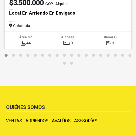
$3.500.000
COP
| Alquiler
Local En Arriendo En Envigado
Colombia
2
Área m
Alcobas
Baño(s)
44
0
1
QUIÉNES SOMOS
VENTAS - ARRIENDOS - AVALÚOS - ASESORÍAS