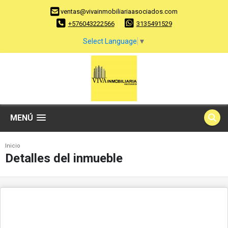
ventas@vivainmobiliariaasociados.com
+576043222566
3135491529
Select Language
▼
MENÚ
Inicio
Detalles del inmueble