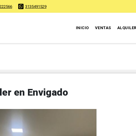
222566
3135491529
INICIO
VENTAS
ALQUILE
ler en Envigado