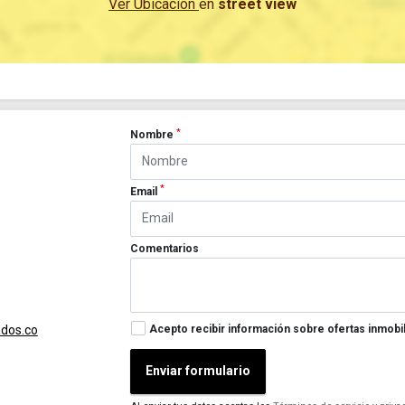
Ver Ubicación
en
street view
*
Nombre
*
Email
Comentarios
Acepto recibir información sobre ofertas inmobil
ados.co
Enviar formulario