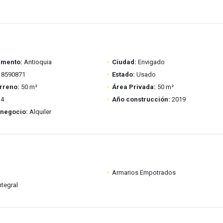
amento:
Antioquia
Ciudad:
Envigado
8590871
Estado:
Usado
rreno:
50 m²
Área Privada:
50 m²
4
Año construcción:
2019
 negocio:
Alquiler
Armarios Empotrados
ntegral