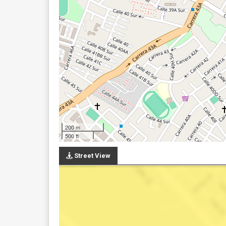
200 m
500 ft
Street View