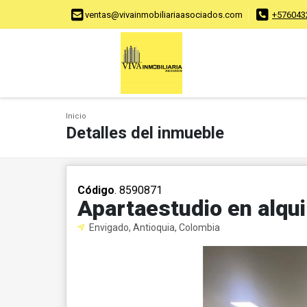
ventas@vivainmobiliariaasociados.com
+576043
Inicio
Detalles del inmueble
Código
. 8590871
Apartaestudio en alqui
Envigado, Antioquia, Colombia