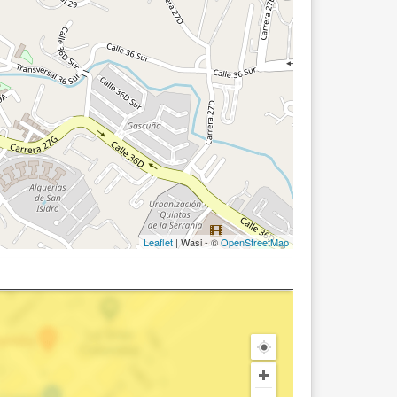
Leaflet
| Wasi - ©
OpenStreetMap