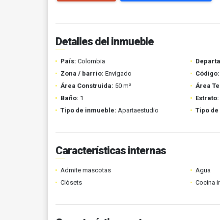
Detalles del inmueble
País:
Colombia
Depart
Zona / barrio:
Envigado
Código:
Área Construida:
50 m²
Área Te
Baño:
1
Estrato:
Tipo de inmueble:
Apartaestudio
Tipo de
Características internas
Admite mascotas
Agua
Clósets
Cocina i