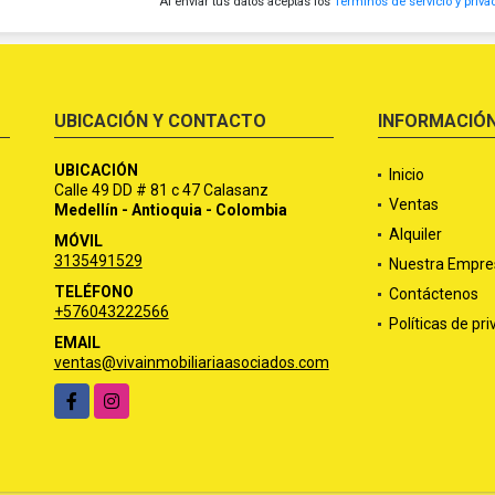
Al enviar tus datos aceptas los
Términos de servicio y priva
UBICACIÓN Y CONTACTO
INFORMACIÓ
UBICACIÓN
Inicio
Calle 49 DD # 81 c 47 Calasanz
Ventas
Medellín - Antioquia - Colombia
Alquiler
MÓVIL
3135491529
Nuestra Empre
TELÉFONO
Contáctenos
+576043222566
Políticas de pr
EMAIL
ventas@vivainmobiliariaasociados.com
Facebook
Instagram