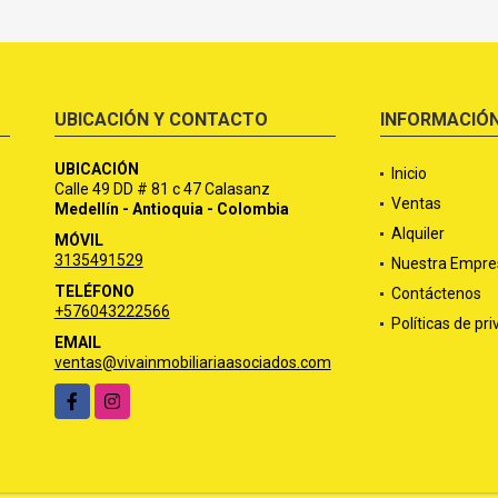
UBICACIÓN Y CONTACTO
INFORMACIÓ
UBICACIÓN
Inicio
Calle 49 DD # 81 c 47 Calasanz
Ventas
Medellín - Antioquia - Colombia
Alquiler
MÓVIL
3135491529
Nuestra Empre
TELÉFONO
Contáctenos
+576043222566
Políticas de pr
EMAIL
ventas@vivainmobiliariaasociados.com
Facebook
Instagram