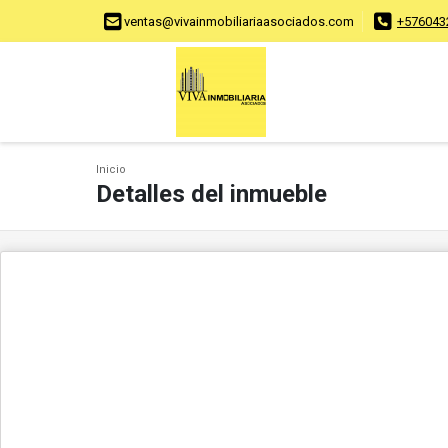
ventas@vivainmobiliariaasociados.com
+576043
Inicio
Detalles del inmueble