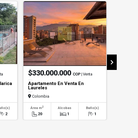
$330.000.000
$4.50
ta
COP
| Venta
larica
Apartamento En Venta En
Local En 
Laureles
Colombia
Colombi
2
2
año(s)
Área m
Alcobas
Baño(s)
Área m
2
20
1
1
45