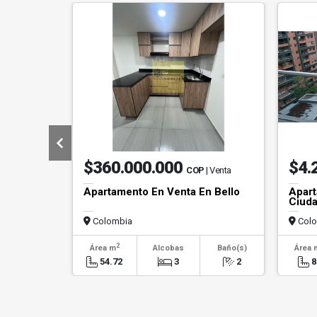
$360.000.000
$4.
COP
| Venta
Apartamento En Venta En Bello
Apart
Ciuda
Colombia
Colo
2
Área m
Alcobas
Baño(s)
Área 
54.72
3
2
8