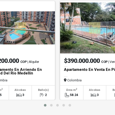
200.000
$390.000.000
COP
| Alquiler
COP
| Ven
amento En Arriendo En
Apartamento En Venta En Pi
d Del Río Medellín
mbia
Colombia
2
2
m
Alcobas
Baño(s)
Área m
Alcobas
B
5
3
2
58.24
3