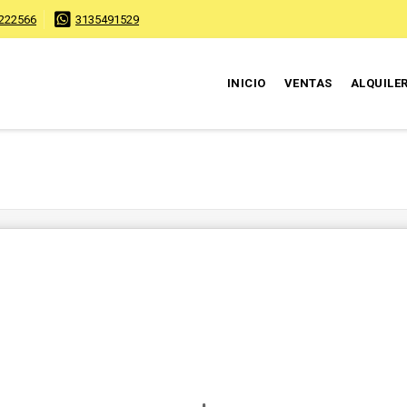
222566
3135491529
INICIO
VENTAS
ALQUILE